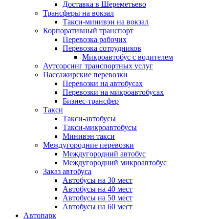
Доставка в Шереметьево
Трансферы на вокзал
Такси-минивэн на вокзал
Корпоративный транспорт
Перевозка рабочих
Перевозка сотрудников
Микроавтобус с водителем
Аутсорсинг транспортных услуг
Пассажирские перевозки
Перевозки на автобусах
Перевозки на микроавтобусах
Бизнес-трансфер
Такси
Такси-автобусы
Такси-микроавтобусы
Минивэн такси
Междугородние перевозки
Междугородний автобус
Междугородний микроавтобус
Заказ автобуса
Автобусы на 30 мест
Автобусы на 40 мест
Автобусы на 50 мест
Автобусы на 60 мест
Автопарк