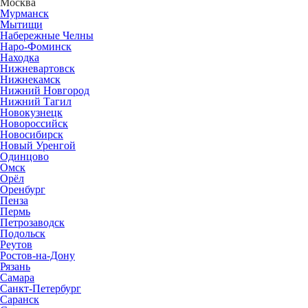
Москва
Мурманск
Мытищи
Набережные Челны
Наро-Фоминск
Находка
Нижневартовск
Нижнекамск
Нижний Новгород
Нижний Тагил
Новокузнецк
Новороссийск
Новосибирск
Новый Уренгой
Одинцово
Омск
Орёл
Оренбург
Пенза
Пермь
Петрозаводск
Подольск
Реутов
Ростов-на-Дону
Рязань
Самара
Санкт-Петербург
Саранск