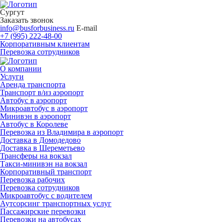
Сургут
Заказать звонок
info@busforbusiness.ru
E-mail
+7 (995) 222-48-00
Корпоративным клиентам
Перевозка сотрудников
О компании
Услуги
Аренда транспорта
Транспорт в/из аэропорт
Автобус в аэропорт
Микроавтобус в аэропорт
Минивэн в аэропорт
Автобус в Королеве
Перевозка из Владимира в аэропорт
Доставка в Домодедово
Доставка в Шереметьево
Трансферы на вокзал
Такси-минивэн на вокзал
Корпоративный транспорт
Перевозка рабочих
Перевозка сотрудников
Микроавтобус с водителем
Аутсорсинг транспортных услуг
Пассажирские перевозки
Перевозки на автобусах