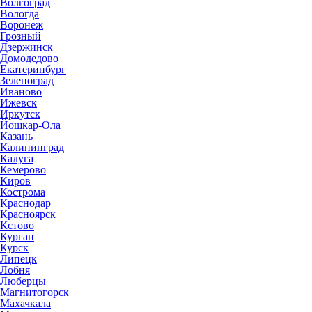
Волгоград
Вологда
Воронеж
Грозный
Дзержинск
Домодедово
Екатеринбург
Зеленоград
Иваново
Ижевск
Иркутск
Йошкар-Ола
Казань
Калининград
Калуга
Кемерово
Киров
Кострома
Краснодар
Красноярск
Кстово
Курган
Курск
Липецк
Лобня
Люберцы
Магнитогорск
Махачкала