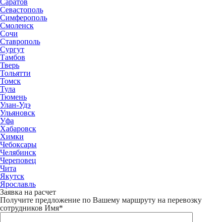
Саратов
Севастополь
Симферополь
Смоленск
Сочи
Ставрополь
Сургут
Тамбов
Тверь
Тольятти
Томск
Тула
Тюмень
Улан-Удэ
Ульяновск
Уфа
Хабаровск
Химки
Чебоксары
Челябинск
Череповец
Чита
Якутск
Ярославль
Заявка на расчет
Получите предложение по Вашему маршруту на перевозку
сотрудников
Имя*