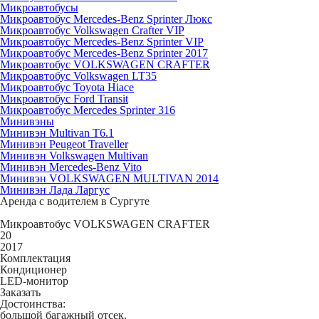
Микроавтобусы
Микроавтобус Mercedes-Benz Sprinter Люкс
Микроавтобус Volkswagen Crafter VIP
Микроавтобус Mercedes-Benz Sprinter VIP
Микроавтобус Mercedes-Benz Sprinter 2017
Микроавтобус VOLKSWAGEN CRAFTER
Микроавтобус Volkswagen LT35
Микроавтобус Toyota Hiace
Микроавтобус Ford Transit
Микроавтобус Mercedes Sprinter 316
Минивэны
Минивэн Multivan Т6.1
Минивэн Peugeot Traveller
Минивэн Volkswagen Multivan
Минивэн Mercedes-Benz Vito
Минивэн VOLKSWAGEN MULTIVAN 2014
Минивэн Лада Ларгус
Аренда с водителем в Сургуте
Микроавтобус VOLKSWAGEN CRAFTER
20
2017
Комплектация
Кондиционер
LED-монитор
Заказать
Достоинства:
большой багажный отсек,