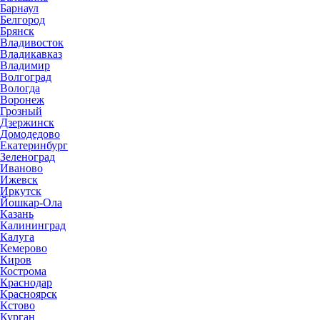
Барнаул
Белгород
Брянск
Владивосток
Владикавказ
Владимир
Волгоград
Вологда
Воронеж
Грозный
Дзержинск
Домодедово
Екатеринбург
Зеленоград
Иваново
Ижевск
Иркутск
Йошкар-Ола
Казань
Калининград
Калуга
Кемерово
Киров
Кострома
Краснодар
Красноярск
Кстово
Курган