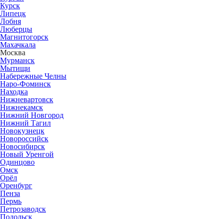
Курск
Липецк
Лобня
Люберцы
Магнитогорск
Махачкала
Москва
Мурманск
Мытищи
Набережные Челны
Наро-Фоминск
Находка
Нижневартовск
Нижнекамск
Нижний Новгород
Нижний Тагил
Новокузнецк
Новороссийск
Новосибирск
Новый Уренгой
Одинцово
Омск
Орёл
Оренбург
Пенза
Пермь
Петрозаводск
Подольск