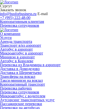
Сургут
Заказать звонок
info@busforbusiness.ru
E-mail
+7 (995) 222-48-00
Корпоративным клиентам
Перевозка сотрудников
О компании
Услуги
Аренда транспорта
Транспорт в/из аэропорт
Автобус в аэропорт
Микроавтобус в аэропорт
Минивэн в аэропорт
Автобус в Королеве
Перевозка из Владимира в аэропорт
Доставка в Домодедово
Доставка в Шереметьево
Трансферы на вокзал
Такси-минивэн на вокзал
Корпоративный транспорт
Перевозка рабочих
Перевозка сотрудников
Микроавтобус с водителем
Аутсорсинг транспортных услуг
Пассажирские перевозки
Перевозки на автобусах