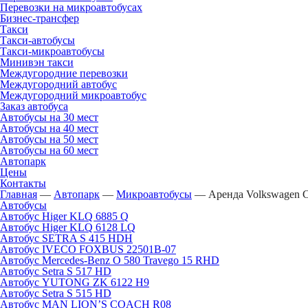
Перевозки на микроавтобусах
Бизнес-трансфер
Такси
Такси-автобусы
Такси-микроавтобусы
Минивэн такси
Междугородние перевозки
Междугородний автобус
Междугородний микроавтобус
Заказ автобуса
Автобусы на 30 мест
Автобусы на 40 мест
Автобусы на 50 мест
Автобусы на 60 мест
Автопарк
Цены
Контакты
Главная
—
Автопарк
—
Микроавтобусы
—
Аренда Volkswagen Cr
Автобусы
Автобус Higer KLQ 6885 Q
Автобус Higer KLQ 6128 LQ
Автобус SETRA S 415 HDH
Автобус IVECO FOXBUS 22501В-07
Автобус Mercedes-Benz O 580 Travego 15 RHD
Автобус Setra S 517 HD
Автобус YUTONG ZK 6122 H9
Автобус Setra S 515 HD
Автобус MAN LION’S COACH R08