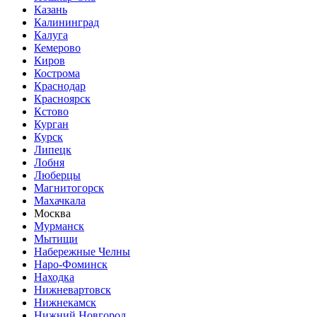
Казань
Калининград
Калуга
Кемерово
Киров
Кострома
Краснодар
Красноярск
Кстово
Курган
Курск
Липецк
Лобня
Люберцы
Магнитогорск
Махачкала
Москва
Мурманск
Мытищи
Набережные Челны
Наро-Фоминск
Находка
Нижневартовск
Нижнекамск
Нижний Новгород