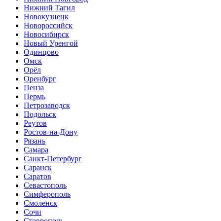
Нижний Тагил
Новокузнецк
Новороссийск
Новосибирск
Новый Уренгой
Одинцово
Омск
Орёл
Оренбург
Пенза
Пермь
Петрозаводск
Подольск
Реутов
Ростов-на-Дону
Рязань
Самара
Санкт-Петербург
Саранск
Саратов
Севастополь
Симферополь
Смоленск
Сочи
Ставрополь