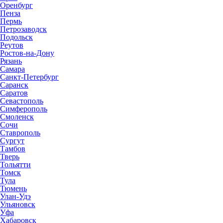
Оренбург
Пенза
Пермь
Петрозаводск
Подольск
Реутов
Ростов-на-Дону
Рязань
Самара
Санкт-Петербург
Саранск
Саратов
Севастополь
Симферополь
Смоленск
Сочи
Ставрополь
Сургут
Тамбов
Тверь
Тольятти
Томск
Тула
Тюмень
Улан-Удэ
Ульяновск
Уфа
Хабаровск