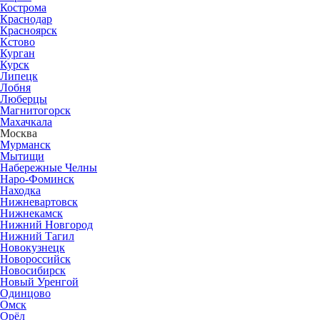
Кострома
Краснодар
Красноярск
Кстово
Курган
Курск
Липецк
Лобня
Люберцы
Магнитогорск
Махачкала
Москва
Мурманск
Мытищи
Набережные Челны
Наро-Фоминск
Находка
Нижневартовск
Нижнекамск
Нижний Новгород
Нижний Тагил
Новокузнецк
Новороссийск
Новосибирск
Новый Уренгой
Одинцово
Омск
Орёл