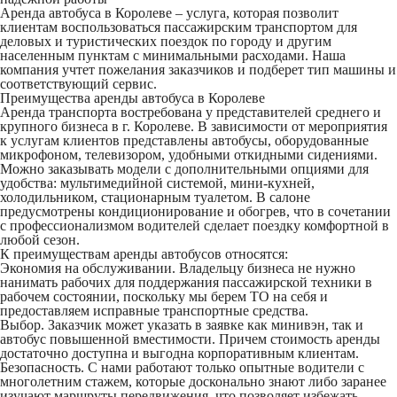
Аренда автобуса в Королеве – услуга, которая позволит
клиентам воспользоваться пассажирским транспортом для
деловых и туристических поездок по городу и другим
населенным пунктам с минимальными расходами. Наша
компания учтет пожелания заказчиков и подберет тип машины и
соответствующий сервис.
Преимущества аренды автобуса в Королеве
Аренда транспорта востребована у представителей среднего и
крупного бизнеса в г. Королеве. В зависимости от мероприятия
к услугам клиентов представлены автобусы, оборудованные
микрофоном, телевизором, удобными откидными сидениями.
Можно заказывать модели с дополнительными опциями для
удобства: мультимедийной системой, мини-кухней,
холодильником, стационарным туалетом. В салоне
предусмотрены кондиционирование и обогрев, что в сочетании
с профессионализмом водителей сделает поездку комфортной в
любой сезон.
К преимуществам аренды автобусов относятся:
Экономия на обслуживании. Владельцу бизнеса не нужно
нанимать рабочих для поддержания пассажирской техники в
рабочем состоянии, поскольку мы берем ТО на себя и
предоставляем исправные транспортные средства.
Выбор. Заказчик может указать в заявке как минивэн, так и
автобус повышенной вместимости. Причем стоимость аренды
достаточно доступна и выгодна корпоративным клиентам.
Безопасность. С нами работают только опытные водители с
многолетним стажем, которые досконально знают либо заранее
изучают маршруты передвижения, что позволяет избежать