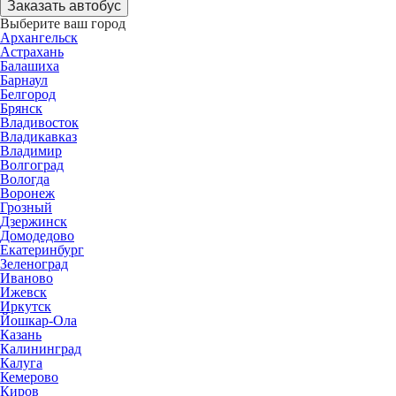
Заказать автобус
Выберите ваш город
Архангельск
Астрахань
Балашиха
Барнаул
Белгород
Брянск
Владивосток
Владикавказ
Владимир
Волгоград
Вологда
Воронеж
Грозный
Дзержинск
Домодедово
Екатеринбург
Зеленоград
Иваново
Ижевск
Иркутск
Йошкар-Ола
Казань
Калининград
Калуга
Кемерово
Киров