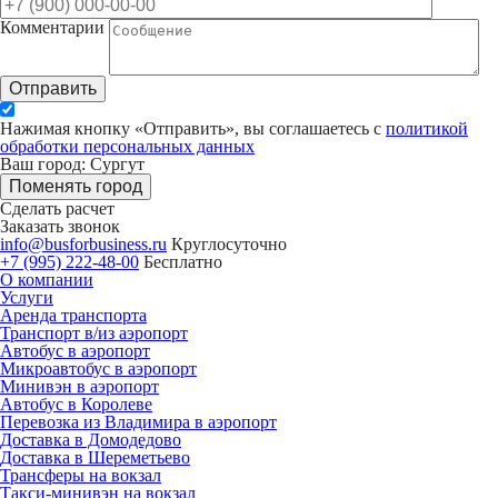
Комментарии
Отправить
Нажимая кнопку «Отправить», вы соглашаетесь с
политикой
обработки персональных данных
Ваш город: Сургут
Поменять город
Сделать расчет
Заказать звонок
info@busforbusiness.ru
Круглосуточно
+7 (995) 222-48-00
Бесплатно
О компании
Услуги
Аренда транспорта
Транспорт в/из аэропорт
Автобус в аэропорт
Микроавтобус в аэропорт
Минивэн в аэропорт
Автобус в Королеве
Перевозка из Владимира в аэропорт
Доставка в Домодедово
Доставка в Шереметьево
Трансферы на вокзал
Такси-минивэн на вокзал