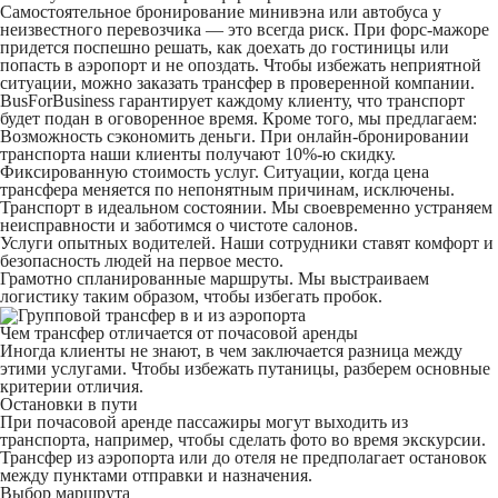
Самостоятельное бронирование минивэна или автобуса у
неизвестного перевозчика — это всегда риск. При форс-мажоре
придется поспешно решать, как доехать до гостиницы или
попасть в аэропорт и не опоздать. Чтобы избежать неприятной
ситуации, можно заказать трансфер в проверенной компании.
BusForBusiness гарантирует каждому клиенту, что транспорт
будет подан в оговоренное время. Кроме того, мы предлагаем:
Возможность сэкономить деньги
. При онлайн-бронировании
транспорта наши клиенты получают 10%-ю скидку.
Фиксированную стоимость услуг
. Ситуации, когда цена
трансфера меняется по непонятным причинам, исключены.
Транспорт в идеальном состоянии
. Мы своевременно устраняем
неисправности и заботимся о чистоте салонов.
Услуги опытных водителей
. Наши сотрудники ставят комфорт и
безопасность людей на первое место.
Грамотно спланированные маршруты
. Мы выстраиваем
логистику таким образом, чтобы избегать пробок.
Чем трансфер отличается от почасовой аренды
Иногда клиенты не знают, в чем заключается разница между
этими услугами. Чтобы избежать путаницы, разберем основные
критерии отличия.
Остановки в пути
При почасовой аренде пассажиры могут выходить из
транспорта, например, чтобы сделать фото во время экскурсии.
Трансфер из аэропорта или до отеля не предполагает остановок
между пунктами отправки и назначения.
Выбор маршрута