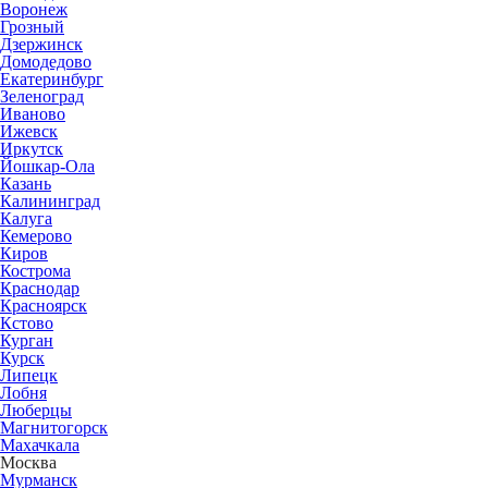
Воронеж
Грозный
Дзержинск
Домодедово
Екатеринбург
Зеленоград
Иваново
Ижевск
Иркутск
Йошкар-Ола
Казань
Калининград
Калуга
Кемерово
Киров
Кострома
Краснодар
Красноярск
Кстово
Курган
Курск
Липецк
Лобня
Люберцы
Магнитогорск
Махачкала
Москва
Мурманск