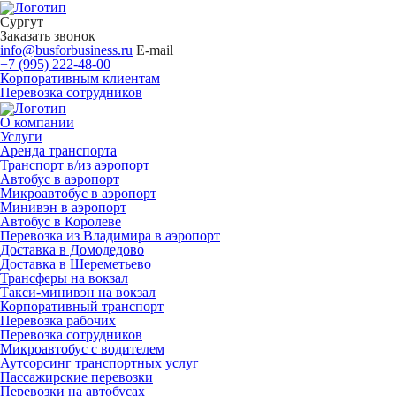
Сургут
Заказать звонок
info@busforbusiness.ru
E-mail
+7 (995) 222-48-00
Корпоративным клиентам
Перевозка сотрудников
О компании
Услуги
Аренда транспорта
Транспорт в/из аэропорт
Автобус в аэропорт
Микроавтобус в аэропорт
Минивэн в аэропорт
Автобус в Королеве
Перевозка из Владимира в аэропорт
Доставка в Домодедово
Доставка в Шереметьево
Трансферы на вокзал
Такси-минивэн на вокзал
Корпоративный транспорт
Перевозка рабочих
Перевозка сотрудников
Микроавтобус с водителем
Аутсорсинг транспортных услуг
Пассажирские перевозки
Перевозки на автобусах