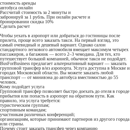
стоимость аренды
автобуса онлайн
Рассчитай стоимость за 2 минуты и
забронируй за 1 рубль. При онлайн расчете и
бронировании скидка 10%
Сделать расчет
Чтобы уехать в аэропорт или добраться до гостиницы после
прилета, проще всего заказать такси. На первый взгляд, это
самый очевидный и дешевый вариант. Однако салон
стандартного легкового автомобиля вмещает максимум четырех
пассажиров, а багажник — всего 2–3 чемодана. Для тех, кто
путешествует большой компанией, обычное такси не подойдет.
BusForBusiness предлагает альтернативный вариант — заказать
групповой трансфер в/из аэропорта. Услуга доступна в Москве и
городах Московской области. Вы можете заказать любой
транспорт — от минивэна до автобуса вместимостью до 55
человек.
Кому подойдет услуга
Групповой трансфер позволяет быстро доехать до отеля в городе
прибытия или попасть в аэропорт на обратном пути. Как
правило, эта услуга требуется:
туристическим группам;
спортивным командам;
участникам различных конференций;
организациям, которые принимают партнеров из другого города
или страны.
Почему стоит заказать трансфер через компанию