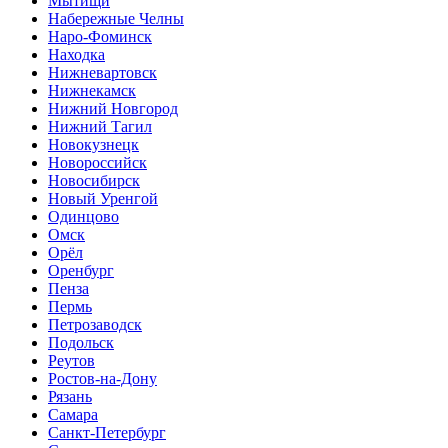
Мытищи
Набережные Челны
Наро-Фоминск
Находка
Нижневартовск
Нижнекамск
Нижний Новгород
Нижний Тагил
Новокузнецк
Новороссийск
Новосибирск
Новый Уренгой
Одинцово
Омск
Орёл
Оренбург
Пенза
Пермь
Петрозаводск
Подольск
Реутов
Ростов-на-Дону
Рязань
Самара
Санкт-Петербург